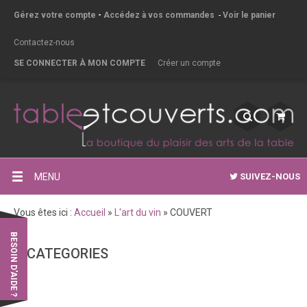
Gérez votre compte
-
Accédez à vos commandes
-
Voir le panier
Contactez-nous
SE CONNECTER À MON COMPTE
Créer un compte
MENU
SUIVEZ-NOUS
Vous êtes ici :
Accueil
»
L'art du vin
»
COUVERT
BESOIN D'AIDE ?
CATEGORIES