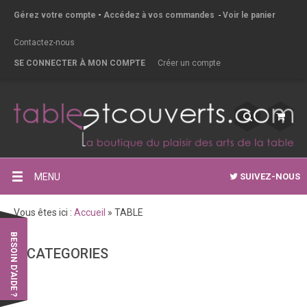
Gérez votre compte
-
Accédez à vos commandes
-
Voir le panier
Contactez-nous
SE CONNECTER À MON COMPTE
Créer un compte
MENU
SUIVEZ-NOUS
Vous êtes ici :
Accueil
»
TABLE
BESOIN D'AIDE ?
CATEGORIES