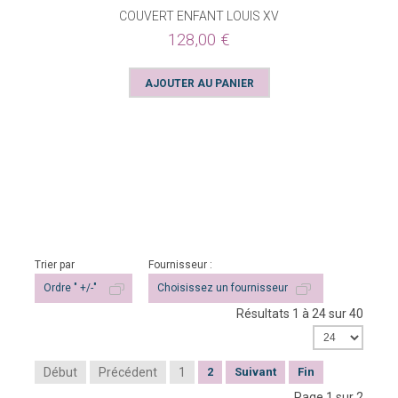
COUVERT ENFANT LOUIS XV
128,00 €
Trier par
Fournisseur :
Ordre " +/-"
Choisissez un fournisseur
Résultats 1 à 24 sur 40
Début
Précédent
1
2
Suivant
Fin
Page 1 sur 2