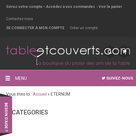
Gérez votre compte
-
Accédez à vos commandes
-
Voir le panier
Contactez-nous
SE CONNECTER À MON COMPTE
Créer un compte
MENU
SUIVEZ-NOUS
Vous êtes ici :
Accueil
»
ETERNUM
BESOIN D'AIDE ?
CATEGORIES