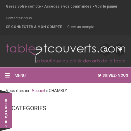
Gérez votre compte
-
Accédez à vos commandes
-
Voir le panier
Contactez-nous
SE CONNECTER À MON COMPTE
Créer un compte
MENU
SUIVEZ-NOUS
Vous êtes ici :
Accueil
»
CHAMBLY
BESOIN D'AIDE ?
CATEGORIES