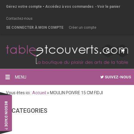
Gérez votre compte
-
Accédez à vos commandes
-
Voir le panier
Contactez-nous
SE CONNECTER À MON COMPTE
Créer un compte
MENU
SUIVEZ-NOUS
Vous êtes ici :
Accueil
»
MOULIN POIVRE 15 CM FIDJI
BESOIN D'AIDE ?
CATEGORIES