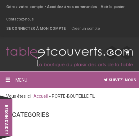
Gérez votre compte
-
Accédez à vos commandes
-
Voir le panier
Contactez-nous
SE CONNECTER À MON COMPTE
Créer un compte
MENU
SUIVEZ-NOUS
Vous êtes ici :
Accueil
»
PORTE-BOUTEILLE FIL
BESOIN D'AIDE ?
CATEGORIES