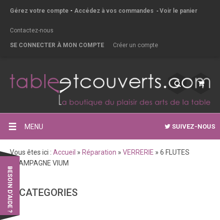
Gérez votre compte
-
Accédez à vos commandes
-
Voir le panier
Contactez-nous
SE CONNECTER À MON COMPTE
Créer un compte
MENU
SUIVEZ-NOUS
Vous êtes ici :
Accueil
»
Réparation
»
VERRERIE
»
6 FLUTES
CHAMPAGNE VIUM
BESOIN D'AIDE ?
CATEGORIES