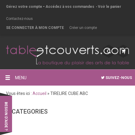
Gérez votre compte
-
Accédez à vos commandes
-
Voir le panier
Contactez-nous
SE CONNECTER À MON COMPTE
Créer un compte
MENU
SUIVEZ-NOUS
Vous êtes ici :
Accueil
»
TIRELIRE CUBE ABC
BESOIN D'AIDE ?
CATEGORIES